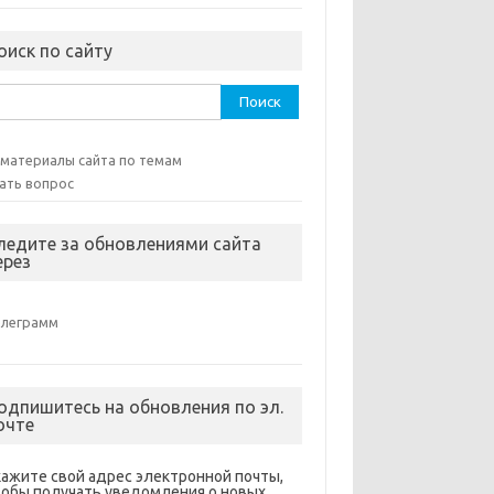
оиск по сайту
ти:
 материалы сайта по темам
ать вопрос
ледите за обновлениями сайта
ерез
елеграмм
одпишитесь на обновления по эл.
очте
кажите свой адрес электронной почты,
тобы получать уведомления о новых