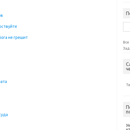
П
ов
Най
дрствуйте
Бога не грешит
Все
Зад
С
ч
рата
Т
П
п
суда
У
ч