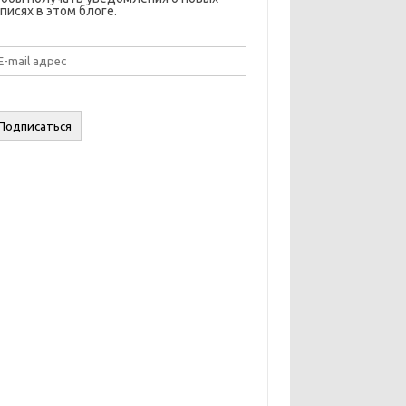
писях в этом блоге.
il
дрес
Подписаться