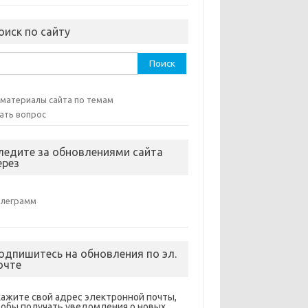
оиск по сайту
ти:
 материалы сайта по темам
ать вопрос
ледите за обновлениями сайта
ерез
елеграмм
одпишитесь на обновления по эл.
очте
кажите свой адрес электронной почты,
тобы получать уведомления о новых