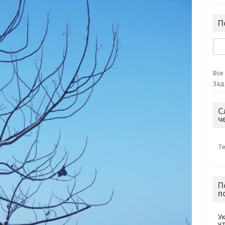
П
Най
Все
Зад
С
ч
Т
П
п
У
ч