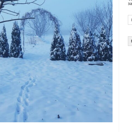
за
E-
ma
а