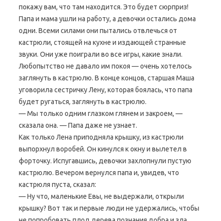
покажу вам, что там находится. Это будет сюрприз!
Папа и мама ушли на работу, а девочки остались дома
одни. Всеми силами они пытались отвлечься от
кастрюли, стоящей на кухне и издающей странные
звуки. Они уже поиграли во все игры, какие знали.
Любопытство не давало им покоя — очень хотелось
заглянуть в кастрюлю. В конце концов, старшая Маша
уговорила сестричку Лену, которая боялась, что папа
будет ругаться, заглянуть в кастрюлю.
— Мы только одним глазком глянем и закроем, —
сказала она. — Папа даже не узнает.
Как только Лена приподняла крышку, из кастрюли
выпорхнул воробей. Он кинулся к окну и вылетел в
форточку. Испугавшись, девочки захлопнули пустую
кастрюлю. Вечером вернулся папа и, увидев, что
кастрюля пуста, сказал:
— Ну что, маленькие Евы, не выдержали, открыли
крышку? Вот так и первые люди не удержались, чтобы
не попробовать плод дерева познания добра и зла.