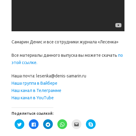
Самарин Денис и все сотрудники журнала «Лесенка»
Все материалы данного выпуска вы можете скачать
по
этой ссылке.
Наша почта: lesenka@denis-samarin.ru
Наша группа в Вайбере
Наш канал в Телеграмме
Наш канал в YouTube
Поделиться ссылкой:
Н
Н
Н
Н
П
Н
а
а
а
а
о
а
ж
ж
ж
ж
с
ж
м
м
м
м
л
м