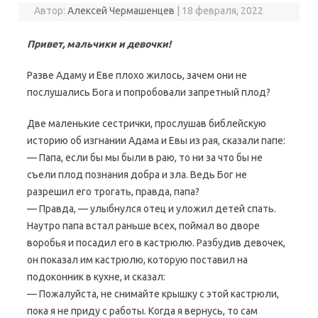
Автор:
Алексей Чермашенцев
|
18 февраля, 2022
Привет, мальчики и девочки!
Разве Адаму и Еве плохо жилось, зачем они не
послушались Бога и попробовали запретный плод?
Две маленькие сестрички, прослушав библейскую
историю об изгнании Адама и Евы из рая, сказали папе:
— Папа, если бы мы были в раю, то ни за что бы не
съели плод познания добра и зла. Ведь Бог не
разрешил его трогать, правда, папа?
— Правда, — улыбнулся отец и уложил детей спать.
Наутро папа встал раньше всех, поймал во дворе
воробья и посадил его в кастрюлю. Разбудив девочек,
он показал им кастрюлю, которую поставил на
подоконник в кухне, и сказал:
— Пожалуйста, не снимайте крышку с этой кастрюли,
пока я не приду с работы. Когда я вернусь, то сам