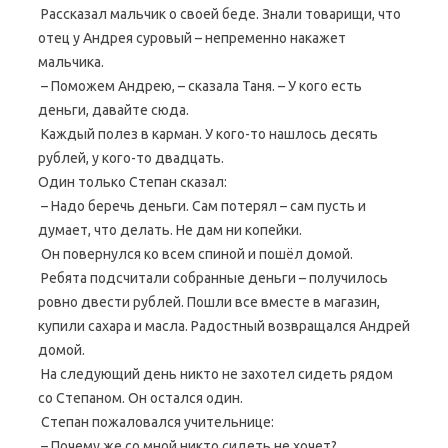
Рассказал мальчик о своей беде. Знали товарищи, что
отец у Андрея суровый – непременно накажет
мальчика.
– Поможем Андрею, – сказала Таня. – У кого есть
деньги, давайте сюда.
Каждый полез в карман. У кого-то нашлось десять
рублей, у кого-то двадцать.
Один только Степан сказал:
– Надо беречь деньги. Сам потерял – сам пусть и
думает, что делать. Не дам ни копейки.
Он повернулся ко всем спиной и пошёл домой.
Ребята подсчитали собранные деньги – получилось
ровно двести рублей. Пошли все вместе в магазин,
купили сахара и масла. Радостный возвращался Андрей
домой.
На следующий день никто не захотел сидеть рядом
со Степаном. Он остался один.
Степан пожаловался учительнице:
– Почему же со мной никто сидеть не хочет?