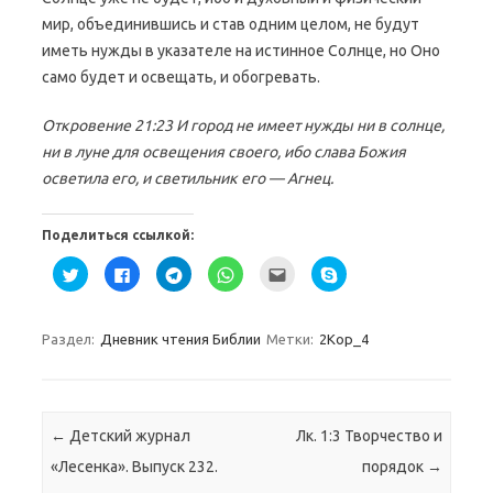
мир, объединившись и став одним целом, не будут
иметь нужды в указателе на истинное Солнце, но Оно
само будет и освещать, и обогревать.
Откровение 21:23 И город не имеет нужды ни в солнце,
ни в луне для освещения своего, ибо слава Божия
осветила его, и светильник его — Агнец.
Поделиться ссылкой:
Н
Н
Н
Н
П
Н
а
а
а
а
о
а
ж
ж
ж
ж
с
ж
м
м
м
м
л
м
и
и
и
и
а
и
т
т
т
т
т
т
Раздел:
Дневник чтения Библии
Метки:
2Кор_4
е
е
е
е
ь
е
,
з
,
,
э
,
ч
д
ч
ч
т
ч
т
е
т
т
о
т
о
с
о
о
д
о
б
ь
б
б
р
б
ы
,
ы
ы
у
ы
Навигация по записям
←
Детский журнал
Лк. 1:3 Творчество и
п
ч
п
п
г
п
о
т
о
о
у
о
«Лесенка». Выпуск 232.
порядок
→
д
о
д
д
(
д
е
б
е
е
О
е