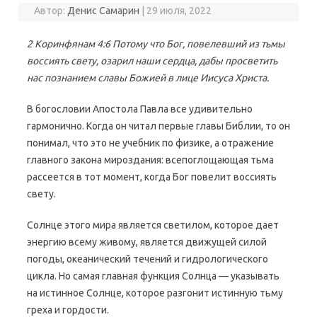
Автор:
Денис Самарин
|
29 июля, 2022
2 Коринфянам 4:6 Потому что Бог, повелевший из тьмы
воссиять свету, озарил наши сердца, дабы просветить
нас познанием славы Божией в лице Иисуса Христа.
В богословии Апостола Павла все удивительно
гармонично. Когда он читал первые главы Библии, то он
понимал, что это не учебник по физике, а отражение
главного закона мироздания: всепоглощающая тьма
рассеется в тот момент, когда Бог повелит воссиять
свету.
Солнце этого мира является светилом, которое дает
энергию всему живому, является движущей силой
погоды, океанический течений и гидрологического
цикла. Но самая главная функция Солнца — указывать
на истинное Солнце, которое разгонит истинную тьму
греха и гордости.