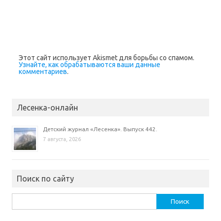
а
е
т
с
я
в
н
о
в
Этот сайт использует Akismet для борьбы со спамом.
о
м
Узнайте, как обрабатываются ваши данные
о
комментариев
.
к
н
е
)
Лесенка-онлайн
Детский журнал «Лесенка». Выпуск 442.
7 августа, 2026
Поиск по сайту
Найти: