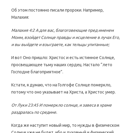
Об этом постоянно писали пророки. Например,
Малахия:
Малахия 4:2 А для вас, благоговеющие пред именем
Моим, взойдет Солнце правды и исцеление в лучах Его,
и вы выйдете и взыграете, как тельцы упитанные;
И вот Оно пришло: Христос и есть истинное Солнце,
просвещающее тьму наших сердец. Настало “лето
Господне благоприятное”.
Кстати, я думаю, что на Голгофе Солнце померкло,
потому что оно указывает на Христа, а Христос умер.
От Луки 23:45 И померкло солнце, и завеса в храме
раздралась по средине.
Когда же наступит новый мир, то нужды в физическом
Солнце уже не будет, ибо и духовный и физический