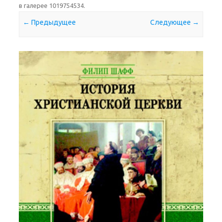
в галерее
1019754534
.
← Предыдущее
Следующее →