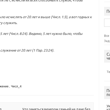
 лет, исчисли их всех способных к службе, чтобы
П
о исчислять от 20 лет и выше (Числ. 1:3), а вот годных к
Най
гу служить.
 лет (Числ. 8:24). Видимо, 5 лет нужно было, чтобы
Все
Зад
лужение от 20 лет (1 Пар. 23:24).
С
ч
Т
жение
,
Числ_4
П
п
У
од
Что заняться вечером семьей на даче без
ч