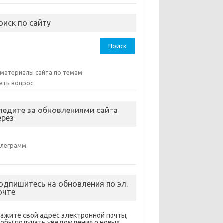
оиск по сайту
ти:
 материалы сайта по темам
ать вопрос
ледите за обновлениями сайта
ерез
елеграмм
одпишитесь на обновления по эл.
очте
кажите свой адрес электронной почты,
тобы получать уведомления о новых