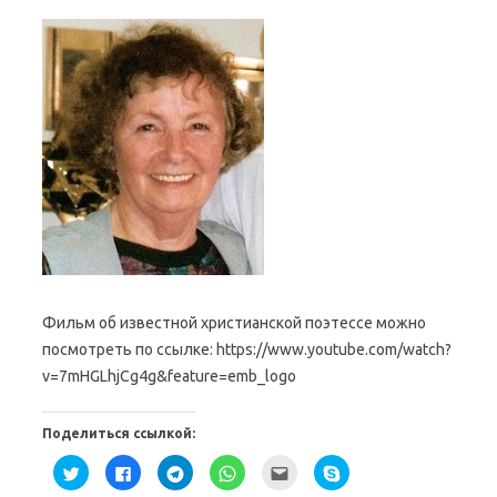
Фильм об известной христианской поэтессе можно
посмотреть по ссылке: https://www.youtube.com/watch?
v=7mHGLhjCg4g&feature=emb_logo
Поделиться ссылкой:
Н
Н
Н
Н
П
Н
а
а
а
а
о
а
ж
ж
ж
ж
с
ж