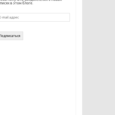
писях в этом блоге.
il
дрес
Подписаться