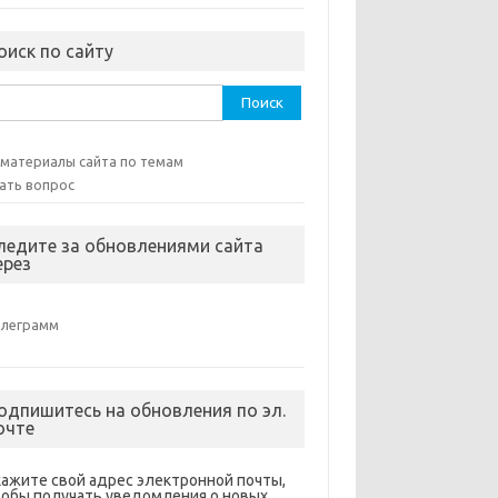
оиск по сайту
ти:
 материалы сайта по темам
ать вопрос
ледите за обновлениями сайта
ерез
елеграмм
одпишитесь на обновления по эл.
очте
кажите свой адрес электронной почты,
тобы получать уведомления о новых