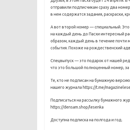
Друзья, в этом Пасха будет 24 апреля. В
отправили подписчикам сразу два номер
в нем содержатся задания, раскраски, кр
А вот второй номер — специальный. Это
на каждый день до Пасхи интересный рас
образом, каждый день в течение почти 
события. Похоже на рождественский адв
Спецвыпуск — это подарок от нашей реда
что это большой полноценный номер, за
Те, кто не подписан на бумажную версию
нашего журнала https://t.me/magazinelese
Подписаться на рассылку бумажного жур
https://densam.shop/lesenka
Доступна подписка на полгода и год.