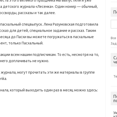
 честь этого великого праздника мы выпустили и уже
а детского журнала «Лесенка». Один номер — обычный,
П
оссворды, рассказы и так далее.
Най
 пасхальный спецвыпуск. Лена Разумовская подготовила
сказ для детей, специальное задание и рассказ. Таким
месяца до Пасхи вы можете погружаться в пасхальные
Все
ент, только Пасхальный.
Зад
кции всем нашим подписчикам. То есть, несмотря на то,
С
 него доплачивать не нужно.
ч
 журнала, могут прочитать эти же материалы в группе
Т
nka.
нала, который выходить один раз в месяц можно здесь:
П
п
У
ч