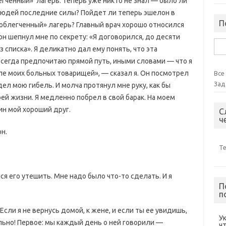
егченный» лагерь. Теперь уже никто не знал — было ли
людей последние силы? Пойдет ли теперь эшелон в
П
облегченный» лагерь? Главный врач хорошо относился
 он шепнул мне по секрету: «Я договорился, до десяти
Най
 списка». Я деликатно дал ему понять, что эта
всегда предпочитаю прямой путь, иными словами — что я
зле моих больных товарищей», — сказал я. Он посмотрел
Все
Зад
дел мою гибель. И молча протянул мне руку, как бы
ей жизни. Я медленно побрел в свой барак. На моем
ин мой хороший друг.
С
ч
н.
Т
ся его утешить. Мне надо было что-то сделать. И я
П
п
 Если я не вернусь домой, к жене, и если ты ее увидишь,
У
ьно! Первое: мы каждый день о ней говорили —
ч