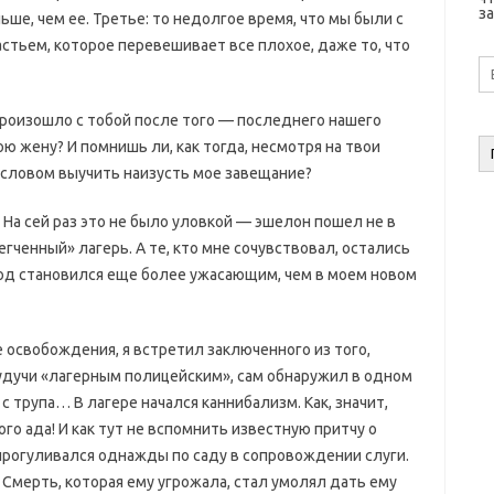
за
ьше, чем ее. Третье: то недолгое время, что мы были с
астьем, которое перевешивает все плохое, даже то, что
E-
ma
а
произошло с тобой после того — последнего нашего
ю жену? И помнишь ли, как тогда, несмотря на твои
а словом выучить наизусть мое завещание?
На сей раз это не было уловкой — эшелон пошел не в
гченный» лагерь. А те, кто мне сочувствовал, остались
лод становился еще более ужасающим, чем в моем новом
 освобождения, я встретил заключенного из того,
, будучи «лагерным полицейским», сам обнаружил в одном
 с трупа… В лагере начался каннибализм. Как, значит,
го ада! И как тут не вспомнить известную притчу о
прогуливался однажды по саду в сопровождении слуги.
ас Смерть, которая ему угрожала, стал умолял дать ему