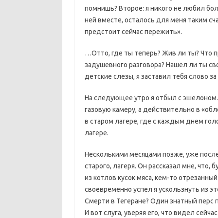
помнишь? Второе: я никого не любил бол
ней вместе, осталось для меня таким сч
предстоит сейчас пережить».
…Отто, где ты теперь? Жив ли ты? Что 
задушевного разговора? Нашел ли ты сво
детские слезы, я заставил тебя слово з
На следующее утро я отбыл с эшелоном. 
газовую камеру, а действительно в «обле
в старом лагере, где с каждым днем го
лагере.
Несколькими месяцами позже, уже после
старого, лагеря. Он рассказал мне, что
из котлов кусок мяса, кем-то отрезанный
своевременно успел я ускользнуть из это
Смерти в Тегеране? Один знатный перс 
И вот слуга, уверяя его, что видел сейч