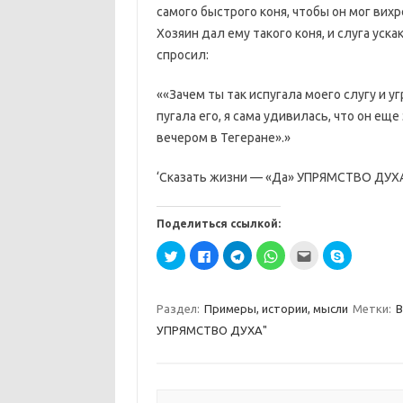
самого быстрого коня, чтобы он мог вих
Хозяин дал ему такого коня, и слуга уск
спросил:
««Зачем ты так испугала моего слугу и у
пугала его, я сама удивилась, что он ещ
вечером в Тегеране».»
‘Сказать жизни — «Да» УПРЯМСТВО ДУХА
Поделиться ссылкой:
Н
Н
Н
Н
П
Н
а
а
а
а
о
а
ж
ж
ж
ж
с
ж
м
м
м
м
л
м
и
и
и
и
а
и
т
т
т
т
т
т
Раздел:
Примеры, истории, мысли
Метки:
В
е
е
е
е
ь
е
,
з
,
,
э
,
УПРЯМСТВО ДУХА"
ч
д
ч
ч
т
ч
т
е
т
т
о
т
о
с
о
о
д
о
б
ь
б
б
р
б
ы
,
ы
ы
у
ы
п
ч
п
п
г
п