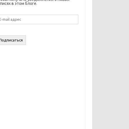
писях в этом блоге.
il
дрес
Подписаться