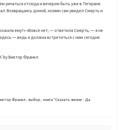
рем умчаться отсюда и вечером быть уже в Тегеране.
акал. Возвращаясь домой, хозяин сам увидел Смерть и
грожала ему?» «Вовсе нет, — ответила Смерть, — я не
е здесь — ведь я должна встретиться с ним сегодня
’ by Виктор Франкл
иктор Франкл
,
выбор
,
книга "Сказать жизни - Да