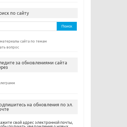
оиск по сайту
ти:
 материалы сайта по темам
ать вопрос
ледите за обновлениями сайта
ерез
елеграмм
одпишитесь на обновления по эл.
очте
кажите свой адрес электронной почты,
тобы получать уведомления о новых