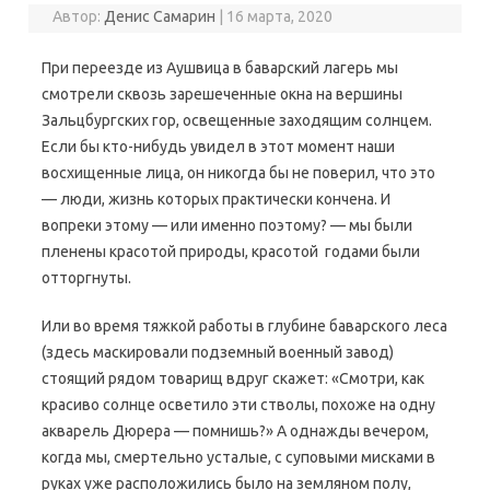
Автор:
Денис Самарин
|
16 марта, 2020
При переезде из Аушвица в баварский лагерь мы
смотрели сквозь зарешеченные окна на вершины
Зальцбургских гор, освещенные заходящим солнцем.
Если бы кто-нибудь увидел в этот момент наши
восхищенные лица, он никогда бы не поверил, что это
— люди, жизнь которых практически кончена. И
вопреки этому — или именно поэтому? — мы были
пленены красотой природы, красотой годами были
отторгнуты.
Или во время тяжкой работы в глубине баварского леса
(здесь маскировали подземный военный завод)
стоящий рядом товарищ вдруг скажет: «Смотри, как
красиво солнце осветило эти стволы, похоже на одну
акварель Дюрера — помнишь?» А однажды вечером,
когда мы, смертельно усталые, с суповыми мисками в
руках уже расположились было на земляном полу,