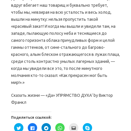
вдруг вбегает наш товарищ и буквально требует,
чтобы мы, невзирая на всю усталость и весь холод,
вышли на минутку: нельзя пропустить такой
«красивый закат! И когда мы вышли и увидели там, на
западе, пылающую полосу неба и теснящиеся до
самого горизонта облака причудливых форм и целой
гаммы оттенков, от сине-стального до багрово-
красного, алым блеском отражающегося в лужах плаца,
среди столь контрастно унылых лагерных зданий, —
когда мы увидели все это, то после минутного
молчания кто-то сказал: «Как прекрасен мог быть
мир!».»
Сказать жизни — «Да» УПРЯМСТВО ДУХА’ by Виктор
Франкл
Поделиться ссылкой:
Н
Н
Н
Н
П
Н
а
а
а
а
о
а