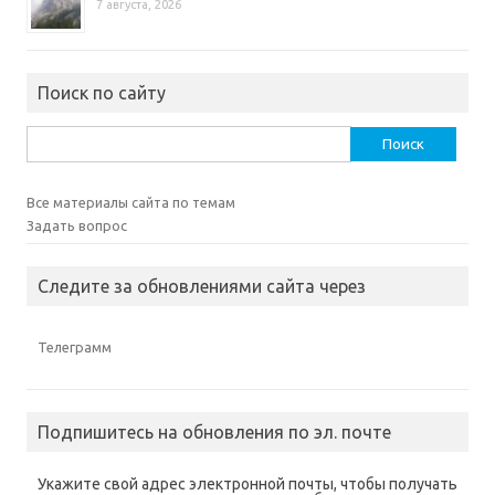
м
О
м
м
н
7 августа, 2026
о
т
о
о
е
к
к
к
к
)
н
р
н
н
е
ы
е
е
)
в
)
)
а
Поиск по сайту
е
т
с
я
Найти:
в
н
о
в
о
Все материалы сайта по темам
м
Задать вопрос
о
к
н
е
)
Следите за обновлениями сайта через
Телеграмм
Подпишитесь на обновления по эл. почте
Укажите свой адрес электронной почты, чтобы получать