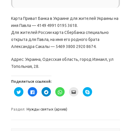
Карта Приват Банка в Украине для жителей Украины на
имя Павла — 4149 4991 0195 3618.
Для жителей России карта Сбербанка специально
открыта для Павла, на имя его родного брата
Александра Сакалы — 5469 3800 2920 8674.
Адрес: Украина, Одесская область, город Измаил, ул
Топольная, 28.
Поделиться ссылкой:
Н
Н
Н
Н
П
Н
а
а
а
а
о
а
ж
ж
ж
ж
с
ж
м
м
м
м
л
м
и
и
и
и
а
и
т
т
т
т
т
т
Раздел:
Нужды святых (архив)
е
е
е
е
ь
е
,
з
,
,
э
,
ч
д
ч
ч
т
ч
т
е
т
т
о
т
о
с
о
о
д
о
б
ь
б
б
р
б