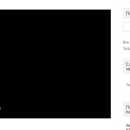
П
Най
Все
Зад
С
ч
Т
П
п
У
ч