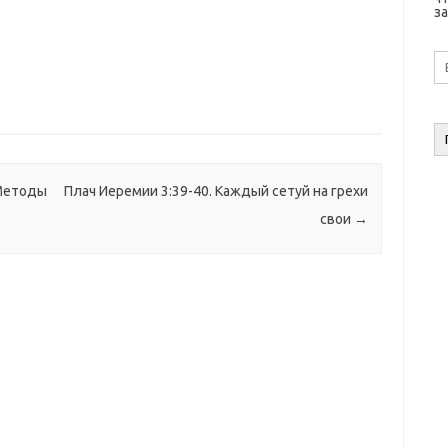
за
E-
ma
а
 Методы
Плач Иеремии 3:39-40. Каждый сетуй на грехи
свои
→