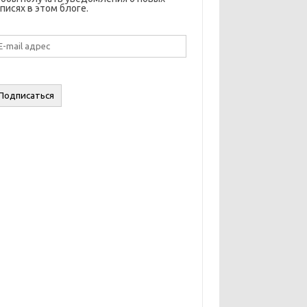
писях в этом блоге.
il
дрес
Подписаться