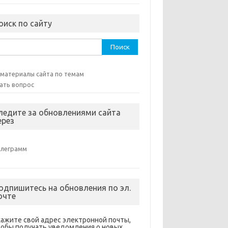
оиск по сайту
ти:
 материалы сайта по темам
ать вопрос
ледите за обновлениями сайта
ерез
елеграмм
одпишитесь на обновления по эл.
очте
кажите свой адрес электронной почты,
тобы получать уведомления о новых