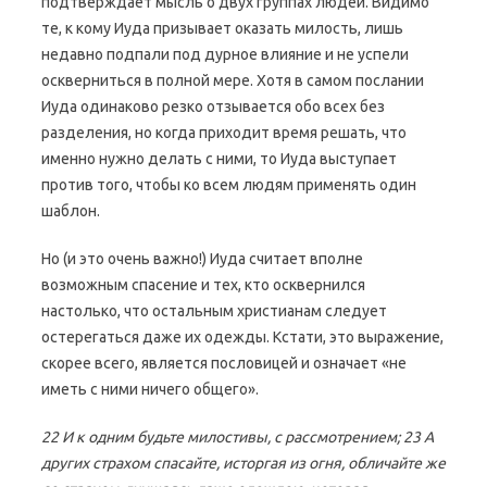
подтверждает мысль о двух группах людей. Видимо
те, к кому Иуда призывает оказать милость, лишь
недавно подпали под дурное влияние и не успели
оскверниться в полной мере. Хотя в самом послании
Иуда одинаково резко отзывается обо всех без
разделения, но когда приходит время решать, что
именно нужно делать с ними, то Иуда выступает
против того, чтобы ко всем людям применять один
шаблон.
Но (и это очень важно!) Иуда считает вполне
возможным спасение и тех, кто осквернился
настолько, что остальным христианам следует
остерегаться даже их одежды. Кстати, это выражение,
скорее всего, является пословицей и означает «не
иметь с ними ничего общего».
22 И к одним будьте милостивы, с рассмотрением; 23 А
других страхом спасайте, исторгая из огня, обличайте же