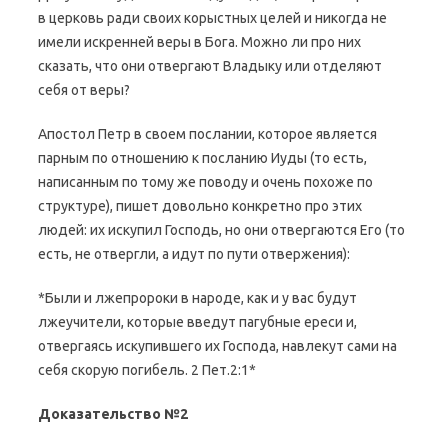
в церковь ради своих корыстных целей и никогда не
имели искренней веры в Бога. Можно ли про них
сказать, что они отвергают Владыку или отделяют
себя от веры?
Апостол Петр в своем послании, которое является
парным по отношению к посланию Иуды (то есть,
написанным по тому же поводу и очень похоже по
структуре), пишет довольно конкретно про этих
людей: их искупил Господь, но они отвергаются Его (то
есть, не отвергли, а идут по пути отвержения):
*Были и лжепророки в народе, как и у вас будут
лжеучители, которые введут пагубные ереси и,
отвергаясь искупившего их Господа, навлекут сами на
себя скорую погибель. 2 Пет.2:1*
Доказательство №2