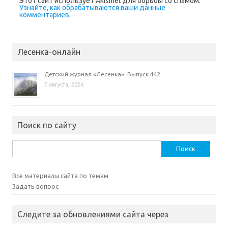
Этот сайт использует Akismet для борьбы со спамом.
н
Узнайте, как обрабатываются ваши данные
е
)
комментариев
.
Лесенка-онлайн
Детский журнал «Лесенка». Выпуск 442.
7 августа, 2026
Поиск по сайту
Найти:
Все материалы сайта по темам
Задать вопрос
Следите за обновлениями сайта через