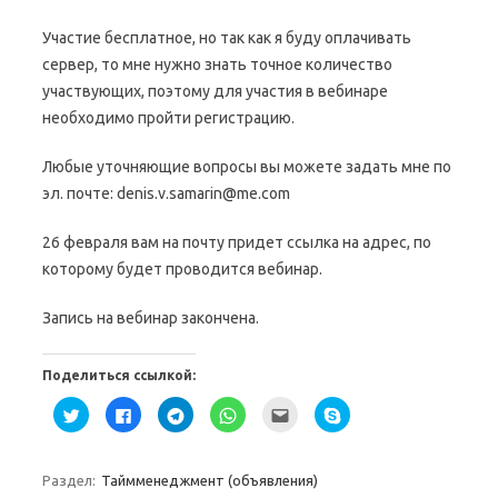
Участие бесплатное, но так как я буду оплачивать
сервер, то мне нужно знать точное количество
участвующих, поэтому для участия в вебинаре
необходимо пройти регистрацию.
Любые уточняющие вопросы вы можете задать мне по
эл. почте: denis.v.samarin@me.com
26 февраля вам на почту придет ссылка на адрес, по
которому будет проводится вебинар.
Запись на вебинар закончена.
Поделиться ссылкой:
Н
Н
Н
Н
П
Н
а
а
а
а
о
а
ж
ж
ж
ж
с
ж
м
м
м
м
л
м
и
и
и
и
а
и
т
т
т
т
т
т
Раздел:
Таймменеджмент (объявления)
е
е
е
е
ь
е