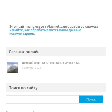
я
в
н
о
в
о
м
о
к
Этот сайт использует Akismet для борьбы со спамом.
н
Узнайте, как обрабатываются ваши данные
е
)
комментариев
.
Лесенка-онлайн
Детский журнал «Лесенка». Выпуск 442.
7 августа, 2026
Поиск по сайту
Найти: