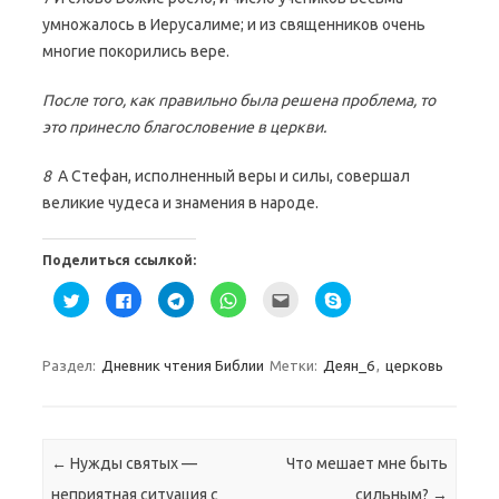
умножалось в Иерусалиме; и из священников очень
многие покорились вере.
После того, как правильно была решена проблема, то
это принесло благословение в церкви.
8
А Стефан, исполненный веры и силы, совершал
великие чудеса и знамения в народе.
Поделиться ссылкой:
Н
Н
Н
Н
П
Н
а
а
а
а
о
а
ж
ж
ж
ж
с
ж
м
м
м
м
л
м
и
и
и
и
а
и
т
т
т
т
т
т
Раздел:
Дневник чтения Библии
Метки:
Деян_6
,
церковь
е
е
е
е
ь
е
,
з
,
,
э
,
ч
д
ч
ч
т
ч
т
е
т
т
о
т
о
с
о
о
д
о
б
ь
б
б
р
б
ы
,
ы
ы
у
ы
Навигация по записям
←
Нужды святых —
Что мешает мне быть
п
ч
п
п
г
п
о
т
о
о
у
о
неприятная ситуация с
сильным?
→
д
о
д
д
(
д