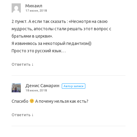
е
ы
е
е
)
в
)
)
Михаил
а
17 июня, 2018
е
т
с
2 пункт. А если так сказать : «Несмотря на свою
я
в
мудрость, апостолы стали решать этот вопрос с
н
о
братьями в церкви».
в
о
Я извиняюсь за некоторый педантизм))
м
о
Просто это русский язык…
к
н
е
)
↓
Ответить
Денис Самарин
Автор записи
18 июня, 2018
Спасибо
А почему нельзя как есть?
↓
Ответить