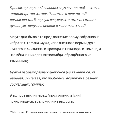
Пресвитер церкви (в данном случае Апостол) — это не
администратор, который должен в церкви всё
организовать. В первую очередь это тот, кто готовит
духовную пищу для церкви и молиться за неё.
5
И угодно было это предложение всему собранию; и
избрали Стефана, мужа, исполненного веры и Духа
Святаго, и Филиппа, и Прохора, и Никанора, и Тимона, и
Пармёна, и Николая Антиохийца, обращённого из
язычников;
Братья избрали разных дьяконов (из язычников, из
евреев), учитывая, что проблемы возникли в разных
социальных группах.
6
их поставили перед Апостолами, и [сии],
помолившись, возложили на них руки.
7
И слово Божие росло, и число учеников весьма