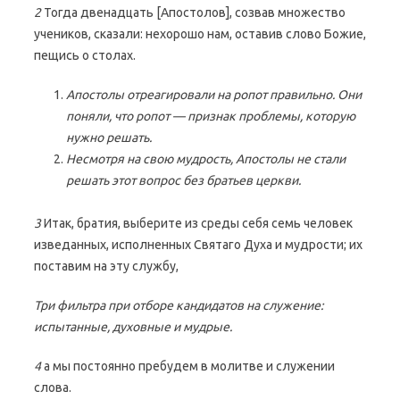
2
Тогда двенадцать [Апостолов], созвав множество
учеников, сказали: нехорошо нам, оставив слово Божие,
пещись о столах.
Апостолы отреагировали на ропот правильно. Они
поняли, что ропот — признак проблемы, которую
нужно решать.
Несмотря на свою мудрость, Апостолы не стали
решать этот вопрос без братьев церкви.
3
Итак, братия, выберите из среды себя семь человек
изведанных, исполненных Святаго Духа и мудрости; их
поставим на эту службу,
Три фильтра при отборе кандидатов на служение:
испытанные, духовные и мудрые.
4
а мы постоянно пребудем в молитве и служении
слова.