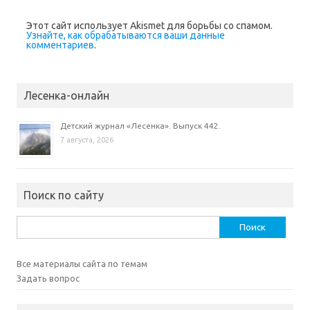
н
о
в
Этот сайт использует Akismet для борьбы со спамом.
о
м
Узнайте, как обрабатываются ваши данные
о
комментариев
.
к
н
е
)
Лесенка-онлайн
Детский журнал «Лесенка». Выпуск 442.
7 августа, 2026
Поиск по сайту
Найти:
Все материалы сайта по темам
Задать вопрос