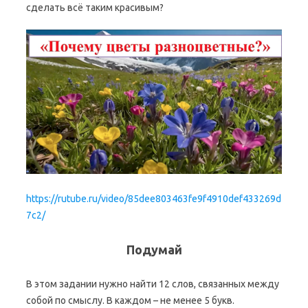
сделать всё таким красивым?
https://rutube.ru/video/85dee803463fe9f4910def433269d
7c2/
Подумай
В этом задании нужно найти 12 слов, связанных между
собой по смыслу. В каждом – не менее 5 букв.