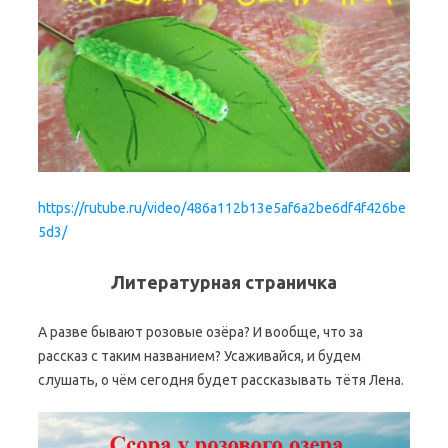
https://rutube.ru/video/486a112b13e5af6a2be6df4f426be
5d3/
Литературная страничка
А разве бывают розовые озёра? И вообще, что за
рассказ с таким названием? Усаживайся, и будем
слушать, о чём сегодня будет рассказывать тётя Лена.