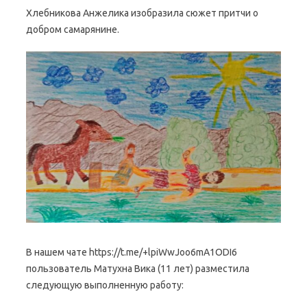
Хлебникова Анжелика изобразила сюжет притчи о
добром самарянине.
В нашем чате https://t.me/+lpiWwJoo6mA1ODI6
пользователь Матухна Вика (11 лет) разместила
следующую выполненную работу: