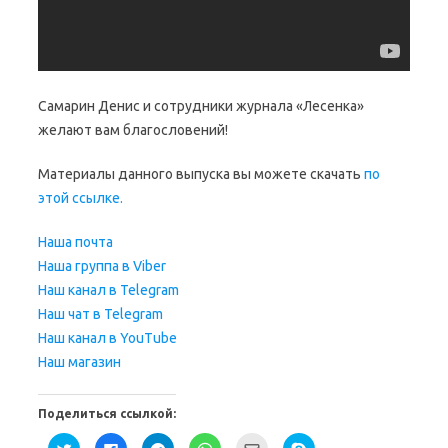
Самарин Денис и сотрудники журнала «Лесенка»
желают вам благословений!
Материалы данного выпуска вы можете скачать
по
этой ссылке.
Наша почта
Наша группа в Viber
Наш канал в Telegram
Наш чат в Telegram
Наш канал в
YouTube
Наш магазин
Поделиться ссылкой:
Н
Н
Н
Н
П
Н