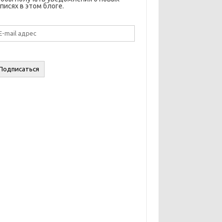
писях в этом блоге.
il
дрес
Подписаться