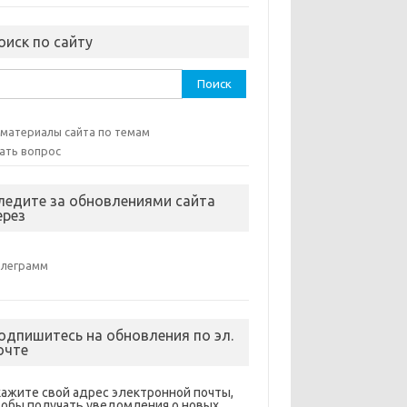
оиск по сайту
ти:
 материалы сайта по темам
ать вопрос
ледите за обновлениями сайта
ерез
елеграмм
одпишитесь на обновления по эл.
очте
кажите свой адрес электронной почты,
тобы получать уведомления о новых