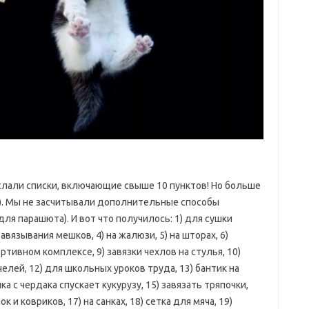
слали списки, включающие свыше 10 пунктов! Но больше
т). Мы не засчитывали дополнительные способы
ля парашюта). И вот что получилось: 1) для сушки
завязывания мешков, 4) на жалюзи, 5) на шторах, 6)
портивном комплексе, 9) завязки чехлов на стулья, 10)
челей, 12) для школьных уроков труда, 13) бантик на
а с чердака спускает кукурузу, 15) завязать тряпочки,
 и ковриков, 17) на санках, 18) сетка для мяча, 19)