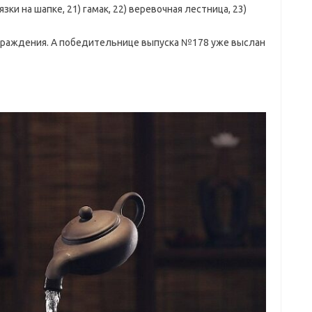
ки на шапке, 21) гамак, 22) веревочная лестница, 23)
аграждения. А победительнице выпуска №178 уже выслан