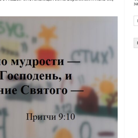
за
E-
ma
а