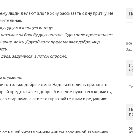
чему люди делают зло? Я хочу рассказать одну притчу. Не
П
учительная.
Най
уку одну жизненную истину:
 похожая на борьбу двух волков. Один волк представляет
ушание, ложь. Другой волк представляет добро: мир,
Все
сть.
Зад
деда, задумался, а потом спросил:
С
ч
ты кормишь.
орить только добрые дела. Надо всего лишь прилагать
Т
орый представляет добро. А вот чем нужно его кормить,
со старшими, а ответ отправляйте к нам в редакцию:
П
п
У
 от нашей читательницы Аниты Ворониной. И мальчик,
ч