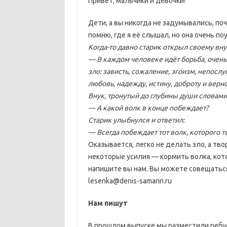
Привет, мальчики и девочки!
Дети, а вы никогда не задумывались, по
помню, где я её слышал, но она очень по
Когда-то давно старик открыл своему вн
— В каждом человеке идёт борьба, очень
зло: зависть, сожаление, эгоизм, непосл
любовь, надежду, истину, доброту и верно
Внук, тронутый до глубины души словами 
— А какой волк в конце побеждает?
Старик улыбнулся и ответил:
— Всегда побеждает тот волк, которого 
Оказывается, легко не делать зло, а тв
некоторые усилия — кормить волка, кот
напишите вы нам. Вы можете совещаться 
lesenka@denis-samarin.ru
Нам пишут
В прошлом выпуске мы разместили ребус