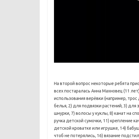
На второй вопрос некоторые ребята при
всех постаралась Анна Махновец (11 ле
использования верёвки (например, трос д
белья, 2) для подвязки растений, 3) для 
шнурки, 7) волосы у куклы, 8) канат на с
ручка детской сумочки, 11) крепление ка
детской кроватке или игрушке, 14) бабушк
чтоб не потерялись, 16) вязание подстилок