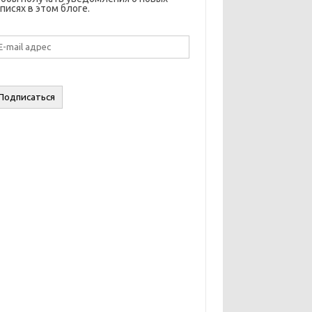
писях в этом блоге.
il
дрес
Подписаться