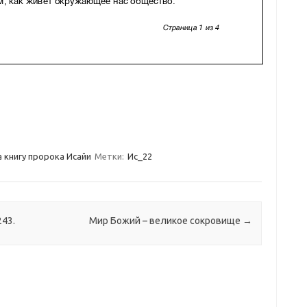
 книгу пророка Исайи
Метки:
Ис_22
243.
Мир Божий – великое сокровище
→