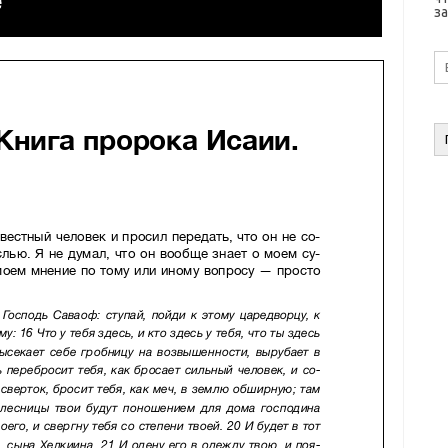
за
E-
ma
а