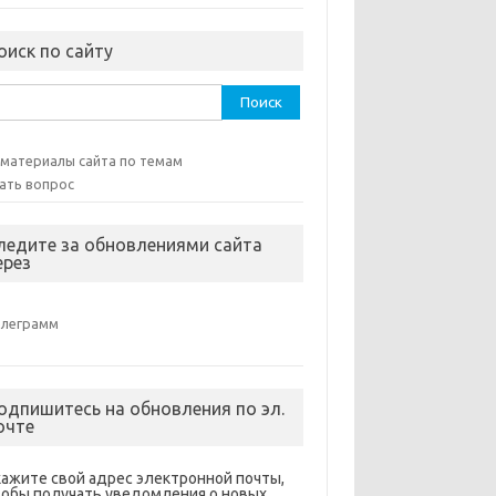
оиск по сайту
ти:
 материалы сайта по темам
ать вопрос
ледите за обновлениями сайта
ерез
елеграмм
одпишитесь на обновления по эл.
очте
кажите свой адрес электронной почты,
тобы получать уведомления о новых