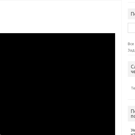
П
Най
Все
Зад
С
ч
Т
П
п
У
ч