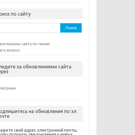
оиск по сайту
ти:
 материалы сайта по темам
ать вопрос
ледите за обновлениями сайта
ерез
елеграмм
одпишитесь на обновления по эл.
очте
кажите свой адрес электронной почты,
тобы получать уведомления о новых