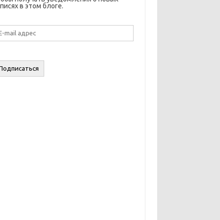
писях в этом блоге.
il
дрес
Подписаться