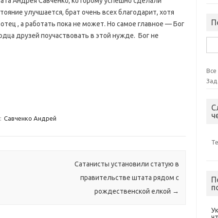
ата Андрея Савченко, которому успешно сделали
тояние улучшается, брат очень всех благодарит, хотя
П
отец , а работать пока не может. Но самое главное — Бог
дца друзей поучаствовать в этой нужде. Бог не
Най
Все
Зад
С
ч
:
Савченко Андрей
Т
Сатанисты установили статую в
правительстве штата рядом с
П
п
рождественской елкой
→
У
ч