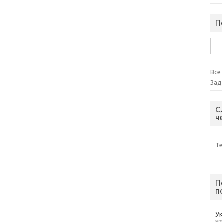
П
Най
Все
Зад
С
ч
Т
П
п
У
ч