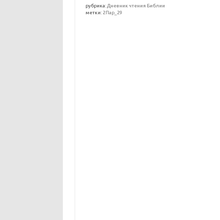
рубрика:
Дневник чтения Библии
метки:
2Пар_29