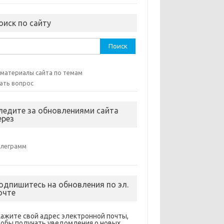
оиск по сайту
ти:
 материалы сайта по темам
ать вопрос
ледите за обновлениями сайта
ерез
елеграмм
одпишитесь на обновления по эл.
очте
кажите свой адрес электронной почты,
тобы получать уведомления о новых