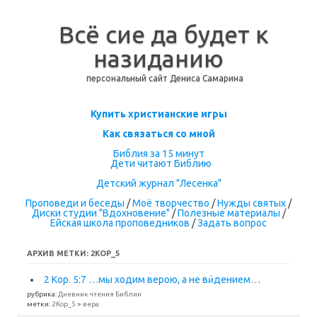
Всё сие да будет к
назиданию
персональный сайт Дениса Самарина
Перейти к содержимому
Купить христианские игры
Как связаться со мной
Библия за 15 минут
Дети читают Библию
Детский журнал "Лесенка"
Проповеди и беседы
/
Моё творчество
/
Нужды святых
/
Диски студии "Вдохновение"
/
Полезные материалы
/
Ейская школа проповедников
/
Задать вопрос
АРХИВ МЕТКИ:
2КОР_5
2 Кор. 5:7 …мы ходим верою, а не ви́дением…
рубрика:
Дневник чтения Библии
метки:
2Кор_5
>
вера