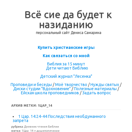
Всё сие да будет к
назиданию
персональный сайт Дениса Самарина
Перейти к содержимому
Купить христианские игры
Как связаться со мной
Библия за 15 минут
Дети читают Библию
Детский журнал "Лесенка"
Проповеди и беседы
/
Моё творчество
/
Нужды святых
/
Диски студии "Вдохновение"
/
Полезные материалы
/
Ейская школа проповедников
/
Задать вопрос
АРХИВ МЕТКИ:
1ЦАР_14
1 Цар. 14:24-44 Последствия необдуманного
запрета
рубрика:
Дневник чтения Библии
метки:
1Цар_14
>
душепопечение