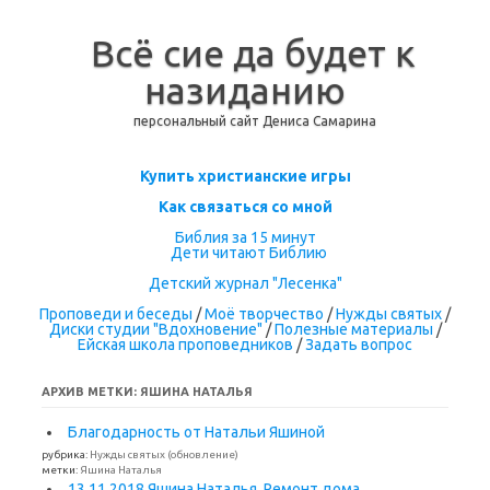
Всё сие да будет к
назиданию
персональный сайт Дениса Самарина
Перейти к содержимому
Купить христианские игры
Как связаться со мной
Библия за 15 минут
Дети читают Библию
Детский журнал "Лесенка"
Проповеди и беседы
/
Моё творчество
/
Нужды святых
/
Диски студии "Вдохновение"
/
Полезные материалы
/
Ейская школа проповедников
/
Задать вопрос
АРХИВ МЕТКИ:
ЯШИНА НАТАЛЬЯ
Благодарность от Натальи Яшиной
рубрика:
Нужды святых (обновление)
метки:
Яшина Наталья
13.11.2018 Яшина Наталья. Ремонт дома.