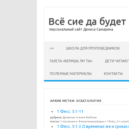
Всё сие да будет
персональный сайт Дениса Самарина
Перейти к содержимому
>>
ШКОЛА ДЛЯ ПРОПОВЕДНИКОВ
ГАЗЕТА «ВЕРИШЬ ЛИ ТЫ»
ДЕТИ ЧИТАЮ
ПОЛЕЗНЫЕ МАТЕРИАЛЫ
КОНТАКТЫ
АРХИВ МЕТКИ:
ЭСХАТОЛОГИЯ
1 Фесс. 5:1-11
рубрика:
Дневник чтения Библии
метки:
1 послание к Фессалоникийцам
>
1Фесс_5
>
эсхат
1 Фесс. 5:1-2 О временах же и срока