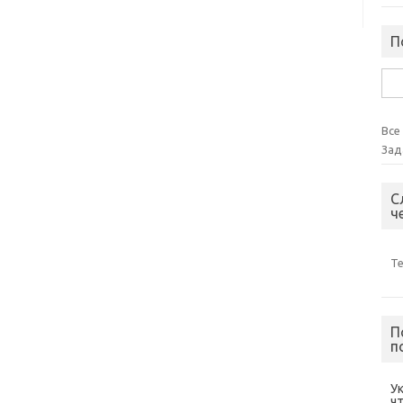
П
Най
Все
Зад
С
ч
Т
П
п
У
ч