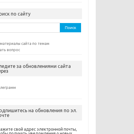
оиск по сайту
ти:
 материалы сайта по темам
ать вопрос
ледите за обновлениями сайта
ерез
елеграмм
одпишитесь на обновления по эл.
очте
кажите свой адрес электронной почты,
тобы получать уведомления о новых