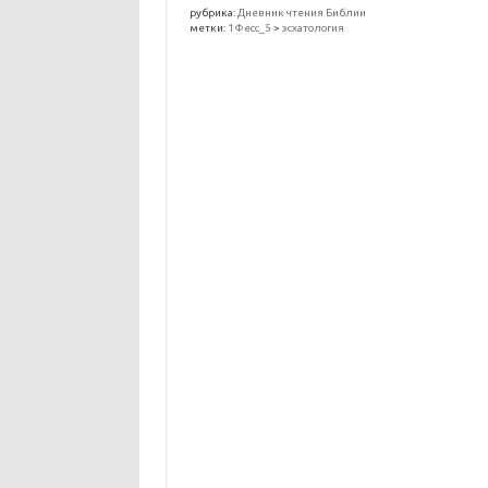
рубрика:
Дневник чтения Библии
метки:
1Фесс_5
>
эсхатология