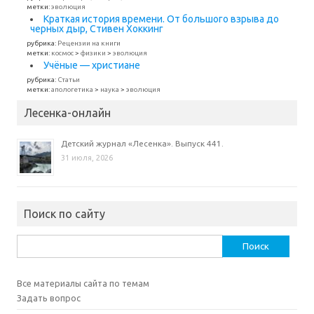
метки:
эволюция
Краткая история времени. От большого взрыва до
черных дыр, Стивен Хоккинг
рубрика:
Рецензии на книги
метки:
космос
>
физики
>
эволюция
Учёные — христиане
рубрика:
Статьи
метки:
апологетика
>
наука
>
эволюция
Лесенка-онлайн
Детский журнал «Лесенка». Выпуск 441.
31 июля, 2026
Поиск по сайту
Найти:
Все материалы сайта по темам
Задать вопрос