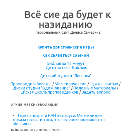
Всё сие да будет к
назиданию
персональный сайт Дениса Самарина
Перейти к содержимому
Купить христианские игры
Как связаться со мной
Библия за 15 минут
Дети читают Библию
Детский журнал "Лесенка"
Проповеди и беседы
/
Моё творчество
/
Нужды святых
/
Диски студии "Вдохновение"
/
Полезные материалы
/
Ейская школа проповедников
/
Задать вопрос
АРХИВ МЕТКИ:
ЭВОЛЮЦИЯ
Глава аппарата НАН Беларуси: Мы не видим
доказательств того, что человек произошел от
обезьяны.
рубрика:
Примеры, истории, мысли