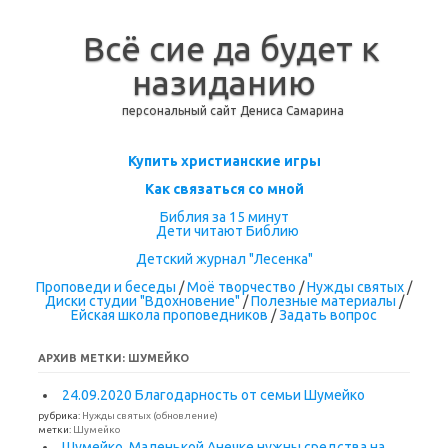
Всё сие да будет к
назиданию
персональный сайт Дениса Самарина
Перейти к содержимому
Купить христианские игры
Как связаться со мной
Библия за 15 минут
Дети читают Библию
Детский журнал "Лесенка"
Проповеди и беседы
/
Моё творчество
/
Нужды святых
/
Диски студии "Вдохновение"
/
Полезные материалы
/
Ейская школа проповедников
/
Задать вопрос
АРХИВ МЕТКИ:
ШУМЕЙКО
24.09.2020 Благодарность от семьи Шумейко
рубрика:
Нужды святых (обновление)
метки:
Шумейко
Шумейко. Маленькой Анечке нужны средства на