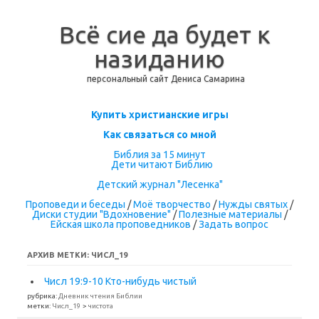
Всё сие да будет к
назиданию
персональный сайт Дениса Самарина
Перейти к содержимому
Купить христианские игры
Как связаться со мной
Библия за 15 минут
Дети читают Библию
Детский журнал "Лесенка"
Проповеди и беседы
/
Моё творчество
/
Нужды святых
/
Диски студии "Вдохновение"
/
Полезные материалы
/
Ейская школа проповедников
/
Задать вопрос
АРХИВ МЕТКИ:
ЧИСЛ_19
Числ 19:9-10 Кто-нибудь чистый
рубрика:
Дневник чтения Библии
метки:
Числ_19
>
чистота