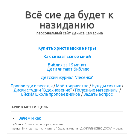
Всё сие да будет к
назиданию
персональный сайт Дениса Самарина
Перейти к содержимому
Купить христианские игры
Как связаться со мной
Библия за 15 минут
Дети читают Библию
Детский журнал "Лесенка"
Проповеди и беседы
/
Моё творчество
/
Нужды святых
/
Диски студии "Вдохновение"
/
Полезные материалы
/
Ейская школа проповедников
/
Задать вопрос
АРХИВ МЕТКИ:
ЦЕЛЬ
Зачем и как
рубрика:
Примеры, истории, мысли
метки:
Виктор Франкл
>
книга "Сказать жизни - Да УПРЯМСТВО ДУХА"
>
цель