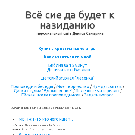
Всё сие да будет к
назиданию
персональный сайт Дениса Самарина
Перейти к содержимому
Купить христианские игры
Как связаться со мной
Библия за 15 минут
Дети читают Библию
Детский журнал "Лесенка"
Проповеди и беседы
/
Моё творчество
/
Нужды святых
/
Диски студии "Вдохновение"
/
Полезные материалы
/
Ейская школа проповедников
/
Задать вопрос
АРХИВ МЕТКИ:
ЦЕЛЕУСТРЕМЛЕННОСТЬ
Мр. 14:1-16 Кто чего ищет…
рубрика:
Дневник чтения Библии
метки:
Мр_14
>
целеустремленность
Всегда на вахте