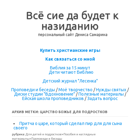
Всё сие да будет к
назиданию
персональный сайт Дениса Самарина
Перейти к содержимому
Купить христианские игры
Как связаться со мной
Библия за 15 минут
Дети читают Библию
Детский журнал "Лесенка"
Проповеди и беседы
/
Моё творчество
/
Нужды святых
/
Диски студии "Вдохновение"
/
Полезные материалы
/
Ейская школа проповедников
/
Задать вопрос
АРХИВ МЕТКИ:
ЦАРСТВО БОЖЬЕ ДЛЯ ПОДРОСТКОВ
Притча о царе, который сделал пир для для сына
своего
рубрика:
Для детей и подростков
>
Пособия и наглядные
материалы
>
Проповеди и беседы