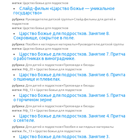
метки:
Царство Божье для подростков
Слайд-фильм «Царство Божье — уникальное
государство»
рубрика:
Руководителю детской группы
>
Слайд-фильмы для детей и
подростков
метки:
Царство Божье для подростков
Царство Божье для подростков. Занятие 8.
Сокровище, сокрытое в поле.
рубрика:
Пособия и наглядные материалы
>
Руководителю детской группы
метки:
Царство Божье для подростков
Царство Божье для подростков. Занятие 7. Притча
о работниках в винограднике.
рубрика:
Для детей и подростков
>
Проповеди и беседы
метки:
Мф_20
>
Царство Божье для подростков
Царство Божье для подростков. Занятие 6. Причта
о пшенице и плевелах.
рубрика:
Для детей и подростков
>
Проповеди и беседы
метки:
Мф_13
>
Царство Божье для подростков
Царство Божье для подростков. Занятие 5. Притча
о горчичном зерне
рубрика:
Для детей и подростков
>
Проповеди и беседы
метки:
Мф_13
>
Царство Божье для подростков
Царство Божье для подростков. Занятие 4. Притча
о сеятеле.
рубрика:
Для детей и подростков
>
Пособия и наглядные материалы
метки:
Лк_13
>
Царство Божье для подростков
Царство Божье для подростков. Занятие 3.