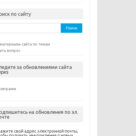
оиск по сайту
ти:
 материалы сайта по темам
ать вопрос
ледите за обновлениями сайта
ерез
елеграмм
одпишитесь на обновления по эл.
очте
кажите свой адрес электронной почты,
тобы получать уведомления о новых