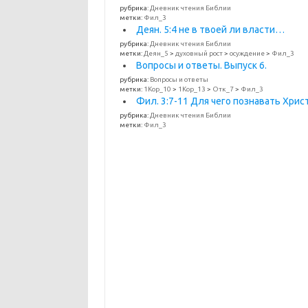
рубрика:
Дневник чтения Библии
метки:
Фил_3
Деян. 5:4 не в твоей ли власти…
рубрика:
Дневник чтения Библии
метки:
Деян_5
>
духовный рост
>
осуждение
>
Фил_3
Вопросы и ответы. Выпуск 6.
рубрика:
Вопросы и ответы
метки:
1Кор_10
>
1Кор_13
>
Отк_7
>
Фил_3
Фил. 3:7-11 Для чего познавать Хрис
рубрика:
Дневник чтения Библии
метки:
Фил_3