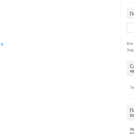
П
Най
Все
та
Зад
С
ч
Т
П
п
У
ч