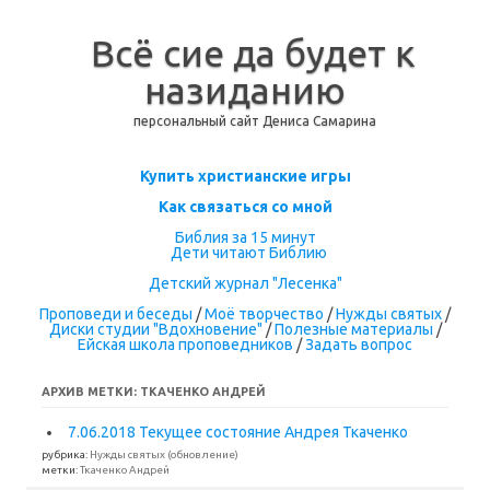
Всё сие да будет к
назиданию
персональный сайт Дениса Самарина
Перейти к содержимому
Купить христианские игры
Как связаться со мной
Библия за 15 минут
Дети читают Библию
Детский журнал "Лесенка"
Проповеди и беседы
/
Моё творчество
/
Нужды святых
/
Диски студии "Вдохновение"
/
Полезные материалы
/
Ейская школа проповедников
/
Задать вопрос
АРХИВ МЕТКИ:
ТКАЧЕНКО АНДРЕЙ
7.06.2018 Текущее состояние Андрея Ткаченко
рубрика:
Нужды святых (обновление)
метки:
Ткаченко Андрей