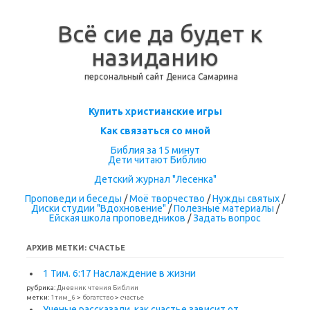
Всё сие да будет к
назиданию
персональный сайт Дениса Самарина
Перейти к содержимому
Купить христианские игры
Как связаться со мной
Библия за 15 минут
Дети читают Библию
Детский журнал "Лесенка"
Проповеди и беседы
/
Моё творчество
/
Нужды святых
/
Диски студии "Вдохновение"
/
Полезные материалы
/
Ейская школа проповедников
/
Задать вопрос
АРХИВ МЕТКИ:
СЧАСТЬЕ
1 Тим. 6:17 Наслаждение в жизни
рубрика:
Дневник чтения Библии
метки:
1тим_6
>
богатство
>
счастье
Ученые рассказали, как счастье зависит от