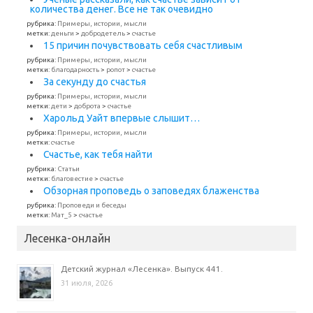
количества денег. Все не так очевидно
рубрика:
Примеры, истории, мысли
метки:
деньги
>
добродетель
>
счастье
15 причин почувствовать себя счастливым
рубрика:
Примеры, истории, мысли
метки:
благодарность
>
ропот
>
счастье
За секунду до счастья
рубрика:
Примеры, истории, мысли
метки:
дети
>
доброта
>
счастье
Харольд Уайт впервые слышит…
рубрика:
Примеры, истории, мысли
метки:
счастье
Счастье, как тебя найти
рубрика:
Статьи
метки:
благовестие
>
счастье
Обзорная проповедь о заповедях блаженства
рубрика:
Проповеди и беседы
метки:
Мат_5
>
счастье
Лесенка-онлайн
Детский журнал «Лесенка». Выпуск 441.
31 июля, 2026