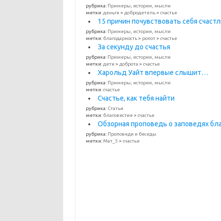
рубрика:
Примеры, истории, мысли
метки:
деньги
>
добродетель
>
счастье
15 причин почувствовать себя счаст
рубрика:
Примеры, истории, мысли
метки:
благодарность
>
ропот
>
счастье
За секунду до счастья
рубрика:
Примеры, истории, мысли
метки:
дети
>
доброта
>
счастье
Харольд Уайт впервые слышит…
рубрика:
Примеры, истории, мысли
метки:
счастье
Счастье, как тебя найти
рубрика:
Статьи
метки:
благовестие
>
счастье
Обзорная проповедь о заповедях бл
рубрика:
Проповеди и беседы
метки:
Мат_5
>
счастье