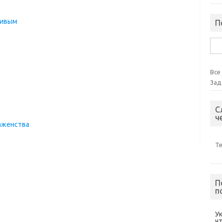
ливым
П
Най
Все
Зад
С
ч
аженства
Т
П
п
У
ч