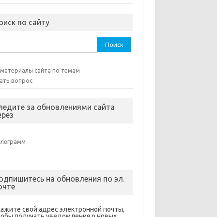
оиск по сайту
ти:
 материалы сайта по темам
ать вопрос
ледите за обновлениями сайта
ерез
елеграмм
одпишитесь на обновления по эл.
очте
кажите свой адрес электронной почты,
тобы получать уведомления о новых