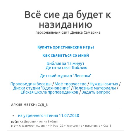
Всё сие да будет к
назиданию
персональный сайт Дениса Самарина
Перейти к содержимому
Купить христианские игры
Как связаться со мной
Библия за 15 минут
Дети читают Библию
Детский журнал "Лесенка"
Проповеди и беседы
/
Моё творчество
/
Нужды святых
/
Диски студии "Вдохновение"
/
Полезные материалы
/
Ейская школа проповедников
/
Задать вопрос
АРХИВ МЕТКИ:
СУД_3
из утреннего чтения 11.07.2020
рубрика:
Дневник чтения Библии
метки:
взаимоотношения
>
И.Нав_22
>
искушение
>
испытание
>
Суд_3