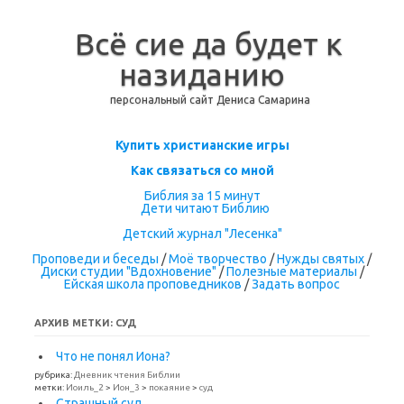
Всё сие да будет к
назиданию
персональный сайт Дениса Самарина
Перейти к содержимому
Купить христианские игры
Как связаться со мной
Библия за 15 минут
Дети читают Библию
Детский журнал "Лесенка"
Проповеди и беседы
/
Моё творчество
/
Нужды святых
/
Диски студии "Вдохновение"
/
Полезные материалы
/
Ейская школа проповедников
/
Задать вопрос
АРХИВ МЕТКИ:
СУД
Что не понял Иона?
рубрика:
Дневник чтения Библии
метки:
Иоиль_2
>
Ион_3
>
покаяние
>
суд
Страшный суд