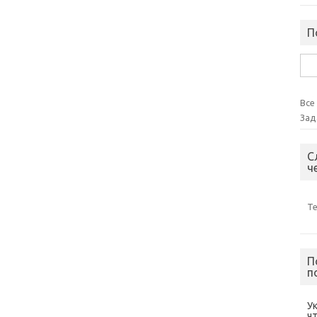
П
Най
Все
Зад
С
ч
Т
П
п
У
ч