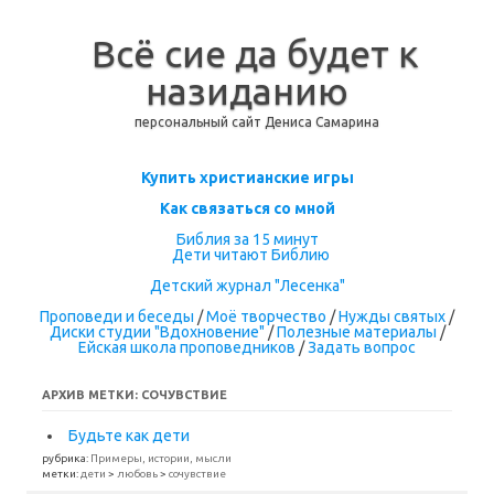
Всё сие да будет к
назиданию
персональный сайт Дениса Самарина
Перейти к содержимому
Купить христианские игры
Как связаться со мной
Библия за 15 минут
Дети читают Библию
Детский журнал "Лесенка"
Проповеди и беседы
/
Моё творчество
/
Нужды святых
/
Диски студии "Вдохновение"
/
Полезные материалы
/
Ейская школа проповедников
/
Задать вопрос
АРХИВ МЕТКИ:
СОЧУВСТВИЕ
Будьте как дети
рубрика:
Примеры, истории, мысли
метки:
дети
>
любовь
>
сочувствие