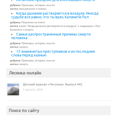
рубрика:
Примеры, истории, мысли
метки:
воскресение
>
смерть
Когда дыхание растворяется в воздухе. Иногда
судьбе все равно, что ты врач, Каланити Пол
рубрика:
Рецензии на книги
метки:
книга "Когда дыхание растворяется в воздухе"
>
медицина
>
Пол
Каланити
>
смерть
Самые распространенные причины смерти
человека
рубрика:
Примеры, истории, мысли
метки:
смерть
13 знаменитых преступников и их последние
слова перед казнью
рубрика:
Примеры, истории, мысли
метки:
смерть
Лесенка-онлайн
Детский журнал «Лесенка». Выпуск 442.
7 августа, 2026
Поиск по сайту