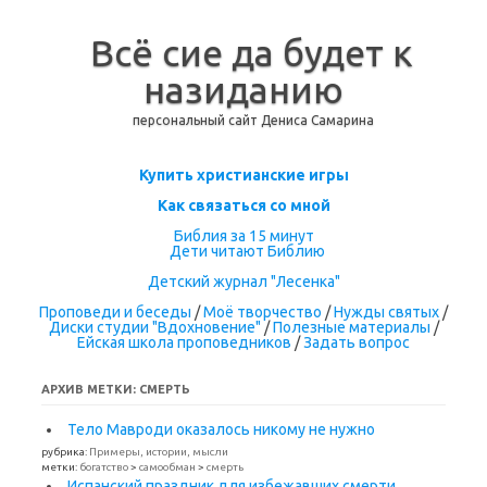
Всё сие да будет к
назиданию
персональный сайт Дениса Самарина
Перейти к содержимому
Купить христианские игры
Как связаться со мной
Библия за 15 минут
Дети читают Библию
Детский журнал "Лесенка"
Проповеди и беседы
/
Моё творчество
/
Нужды святых
/
Диски студии "Вдохновение"
/
Полезные материалы
/
Ейская школа проповедников
/
Задать вопрос
АРХИВ МЕТКИ:
СМЕРТЬ
Тело Мавроди оказалось никому не нужно
рубрика:
Примеры, истории, мысли
метки:
богатство
>
самообман
>
смерть
Испанский праздник для избежавших смерти