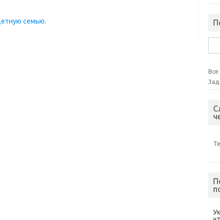
детную семью.
П
Най
Все
Зад
С
ч
Т
П
п
У
ч