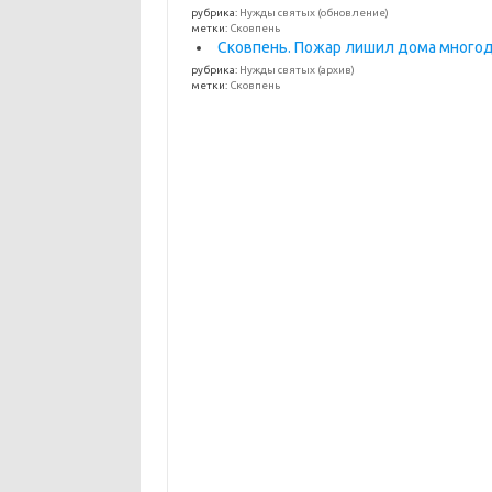
рубрика:
Нужды святых (обновление)
метки:
Сковпень
Сковпень. Пожар лишил дома много
рубрика:
Нужды святых (архив)
метки:
Сковпень