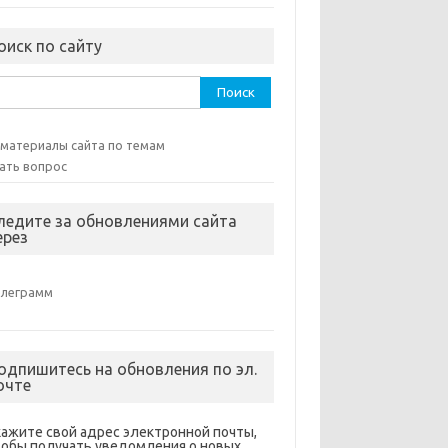
оиск по сайту
ти:
 материалы сайта по темам
ать вопрос
ледите за обновлениями сайта
ерез
елеграмм
одпишитесь на обновления по эл.
очте
кажите свой адрес электронной почты,
тобы получать уведомления о новых