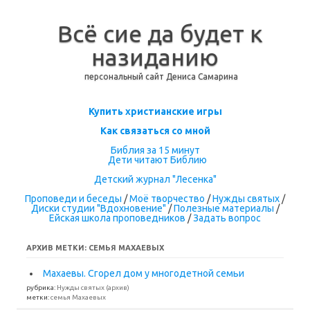
Всё сие да будет к
назиданию
персональный сайт Дениса Самарина
Перейти к содержимому
Купить христианские игры
Как связаться со мной
Библия за 15 минут
Дети читают Библию
Детский журнал "Лесенка"
Проповеди и беседы
/
Моё творчество
/
Нужды святых
/
Диски студии "Вдохновение"
/
Полезные материалы
/
Ейская школа проповедников
/
Задать вопрос
АРХИВ МЕТКИ:
СЕМЬЯ МАХАЕВЫХ
Махаевы. Сгорел дом у многодетной семьи
рубрика:
Нужды святых (архив)
метки:
семья Махаевых