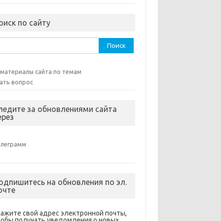
оиск по сайту
ти:
 материалы сайта по темам
ать вопрос
ледите за обновлениями сайта
ерез
елеграмм
одпишитесь на обновления по эл.
очте
кажите свой адрес электронной почты,
тобы получать уведомления о новых