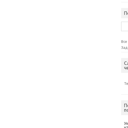
П
Най
Все
Зад
С
ч
Т
П
п
У
ч