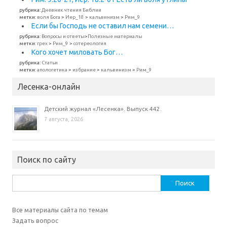
рубрика:
Дневник чтения Библии
метки:
воля Бога
>
Иер_18
>
кальвинизм
>
Рим_9
Если бы Господь не оставил нам семени…
рубрика:
Вопросы и ответы
>
Полезные материалы
метки:
грех
>
Рим_9
>
сотереология
Кого хочет миловать Бог…
рубрика:
Статьи
метки:
апологетика
>
избрание
>
кальвинизм
>
Рим_9
Лесенка-онлайн
Детский журнал «Лесенка». Выпуск 442.
7 августа, 2026
Поиск по сайту
Найти:
Все материалы сайта по темам
Задать вопрос