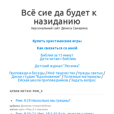
Всё сие да будет к
назиданию
персональный сайт Дениса Самарина
Перейти к содержимому
Купить христианские игры
Как связаться со мной
Библия за 15 минут
Дети читают Библию
Детский журнал "Лесенка"
Проповеди и беседы
/
Моё творчество
/
Нужды святых
/
Диски студии "Вдохновение"
/
Полезные материалы
/
Ейская школа проповедников
/
Задать вопрос
АРХИВ МЕТКИ:
РИМ_9
Рим. 9:29 Насколько мы грешны?
рубрика:
Дневник чтения Библии
метки:
грех
>
Рим_9
>
спасение
Рим. 9:20-21, Иер. 18:2-01 Есть ли воля у глины