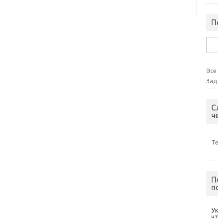
П
Най
Все
Зад
С
ч
Т
П
п
У
ч