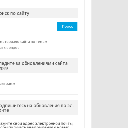
оиск по сайту
ти:
 материалы сайта по темам
ать вопрос
ледите за обновлениями сайта
ерез
елеграмм
одпишитесь на обновления по эл.
очте
кажите свой адрес электронной почты,
тобы получать уведомления о новых