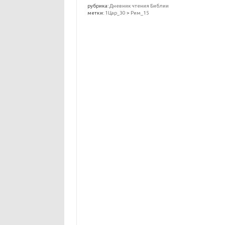
рубрика:
Дневник чтения Библии
метки:
1Цар_30
>
Рим_15