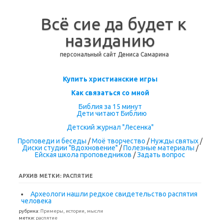
Всё сие да будет к
назиданию
персональный сайт Дениса Самарина
Перейти к содержимому
Купить христианские игры
Как связаться со мной
Библия за 15 минут
Дети читают Библию
Детский журнал "Лесенка"
Проповеди и беседы
/
Моё творчество
/
Нужды святых
/
Диски студии "Вдохновение"
/
Полезные материалы
/
Ейская школа проповедников
/
Задать вопрос
АРХИВ МЕТКИ:
РАСПЯТИЕ
Археологи нашли редкое свидетельство распятия
человека
рубрика:
Примеры, истории, мысли
метки:
распятие