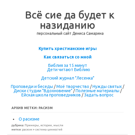
Всё сие да будет к
назиданию
персональный сайт Дениса Самарина
Перейти к содержимому
Купить христианские игры
Как связаться со мной
Библия за 15 минут
Дети читают Библию
Детский журнал "Лесенка"
Проповеди и беседы
/
Моё творчество
/
Нужды святых
/
Диски студии "Вдохновение"
/
Полезные материалы
/
Ейская школа проповедников
/
Задать вопрос
АРХИВ МЕТКИ:
РАСИЗМ
О расизме
рубрика:
Примеры, истории, мысли
метки:
расизм
>
система ценностей